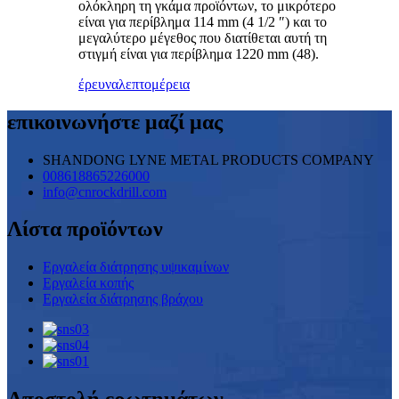
ολόκληρη τη γκάμα προϊόντων, το μικρότερο
είναι για περίβλημα 114 mm (4 1/2 ″) και το
μεγαλύτερο μέγεθος που διατίθεται αυτή τη
στιγμή είναι για περίβλημα 1220 mm (48).
έρευνα
λεπτομέρεια
επικοινωνήστε μαζί μας
SHANDONG LYNE METAL PRODUCTS COMPANY
008618865226000
info@cnrockdrill.com
Λίστα προϊόντων
Εργαλεία διάτρησης υψικαμίνων
Εργαλεία κοπής
Εργαλεία διάτρησης βράχου