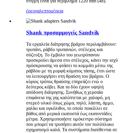
στιγμή είναι για περίβλημα 1220 mm (48).
έρευνα
λεπτομέρεια
Shank προσαρμογείς Sandvik
Τα εργαλεία διάτρησης βράχου περιλαμβάνουν:
τρυπάνι, ράβδο τρυπανιών, στέλεχος και
σύζευξη. Το έμβολο του γεωτρύπανου
προσκρούει άμεσα στο στέλεχος, κάνει την ισχύ
πρόσκρουσης να φτάσει το κομμάτι μέσω της
ράβδου με τη μορφή κύματος τάσης, έτσι ώστε
να λειτουργήσει στη θραύση του βράχου. Ο
κύριος τρόπος θραύσης επηρεάζει ενώ ο
δεύτερος κόβει. Και τα δύο έχουν υψηλή
απόδοση διάτρησης. Συνήθως η χερσαία
επιφάνεια της γης καλύπτεται με χαλαρό, μη
στερεό υλικό όπως χώμα, πηλό, λάσπη, άμμο,
χαλίκι και ογκόλιθοι, το οποίο ποικίλλει σε
βάθος από μερικά εκατοστά έως εκατοντάδες
μέτρα. Χρησιμοποιήστε ομόκεντρο σύστημα
που μπορεί να τρυπήσει αυτόν τον πολύπλοκο
σχηματισμό καλά. Τα συστήματα διατίθενται σε