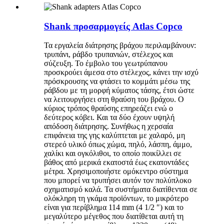
Shank προσαρμογείς Atlas Copco
Τα εργαλεία διάτρησης βράχου περιλαμβάνουν:
τρυπάνι, ράβδο τρυπανιών, στέλεχος και
σύζευξη. Το έμβολο του γεωτρύπανου
προσκρούει άμεσα στο στέλεχος, κάνει την ισχύ
πρόσκρουσης να φτάσει το κομμάτι μέσω της
ράβδου με τη μορφή κύματος τάσης, έτσι ώστε
να λειτουργήσει στη θραύση του βράχου. Ο
κύριος τρόπος θραύσης επηρεάζει ενώ ο
δεύτερος κόβει. Και τα δύο έχουν υψηλή
απόδοση διάτρησης. Συνήθως η χερσαία
επιφάνεια της γης καλύπτεται με χαλαρό, μη
στερεό υλικό όπως χώμα, πηλό, λάσπη, άμμο,
χαλίκι και ογκόλιθοι, το οποίο ποικίλλει σε
βάθος από μερικά εκατοστά έως εκατοντάδες
μέτρα. Χρησιμοποιήστε ομόκεντρο σύστημα
που μπορεί να τρυπήσει αυτόν τον πολύπλοκο
σχηματισμό καλά. Τα συστήματα διατίθενται σε
ολόκληρη τη γκάμα προϊόντων, το μικρότερο
είναι για περίβλημα 114 mm (4 1/2 ″) και το
μεγαλύτερο μέγεθος που διατίθεται αυτή τη