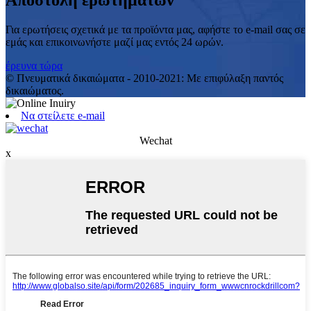
Αποστολή ερωτημάτων
Για ερωτήσεις σχετικά με τα προϊόντα μας, αφήστε το e-mail σας σε
εμάς και επικοινωνήστε μαζί μας εντός 24 ωρών.
έρευνα τώρα
© Πνευματικά δικαιώματα - 2010-2021: Με επιφύλαξη παντός
δικαιώματος.
Να στείλετε e-mail
Wechat
x