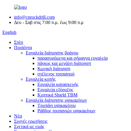
info@cnrockdrill.com
Δευ - Σαβ στις 7:00 π.μ. έως 9:00 π.μ
English
Σπίτι
Προϊόντα
Εργαλεία διάτρησης βράχου
παρασυρόμενα και σήραγγα εργαλεία
πάγκος και μεγάλη διάτρηση
Κωνική διάτρηση
στέλεχος τρυπανιού
Εργαλεία κοπής
Εργαλεία κατασκευής
Εργαλεία εξόρυξης
Κοπτικά Shield TBM
Εργαλεία διάτρησης υψικαμίνων
Τρυπάνι υψικαμίνου
Ράβδος τρυπανιών υψικαμίνων
Νέα
Συχνές ερωτήσεις
Σχετικά με εμάς