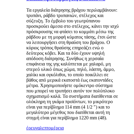
Τα εργαλεία διάτρησης βράχου περιλαμβάνουν:
τρυπάνι, ράβδο τρυπανιών, στέλεχος και
σύζευξη. Το έμβολο του γεωτρύπανου
προσκρούει άμεσα στο στέλεχος, κάνει την ισχύ
πρόσκρουσης να φτάσει το κομμάτι μέσω της
ράβδου με τη μορφή κύματος τάσης, έτσι ώστε
να λειτουργήσει στη θραύση του βράχου. Ο
κύριος τρόπος θραύσης επηρεάζει ενώ ο
δεύτερος κόβει. Και τα δύο έχουν υψηλή
απόδοση διάτρησης. Συνήθως η χερσαία
επιφάνεια της γης καλύπτεται με χαλαρό, μη
στερεό υλικό όπως χώμα, πηλό, λάσπη, άμμο,
χαλίκι και ογκόλιθοι, το οποίο ποικίλλει σε
βάθος από μερικά εκατοστά έως εκατοντάδες
μέτρα. Χρησιμοποιήστε ομόκεντρο σύστημα
που μπορεί να τρυπήσει αυτόν τον πολύπλοκο
σχηματισμό καλά. Τα συστήματα διατίθενται σε
ολόκληρη τη γκάμα προϊόντων, το μικρότερο
είναι για περίβλημα 114 mm (4 1/2 ″) και το
μεγαλύτερο μέγεθος που διατίθεται αυτή τη
στιγμή είναι για περίβλημα 1220 mm (48).
έρευνα
λεπτομέρεια